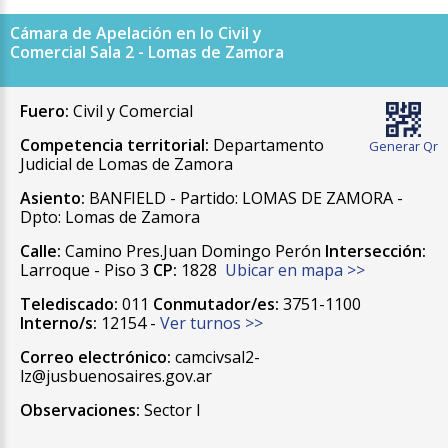
Cámara de Apelación en lo Civil y
Comercial Sala 2 - Lomas de Zamora
Fuero:
Civil y Comercial
Competencia territorial:
Departamento
Generar Qr
Judicial de Lomas de Zamora
Asiento:
BANFIELD - Partido: LOMAS DE ZAMORA -
Dpto: Lomas de Zamora
Calle:
Camino Pres.Juan Domingo Perón
Intersección:
Larroque - Piso 3
CP:
1828
Ubicar en mapa >>
Telediscado:
011
Conmutador/es:
3751-1100
Interno/s:
12154 -
Ver turnos >>
Correo electrónico:
camcivsal2-
lz@jusbuenosaires.gov.ar
Observaciones:
Sector I