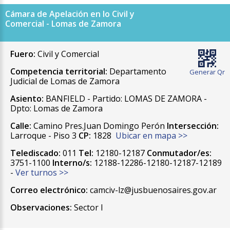
Cámara de Apelación en lo Civil y
Comercial - Lomas de Zamora
Fuero:
Civil y Comercial
Competencia territorial:
Departamento
Generar Qr
Judicial de Lomas de Zamora
Asiento:
BANFIELD - Partido: LOMAS DE ZAMORA -
Dpto: Lomas de Zamora
Calle:
Camino Pres.Juan Domingo Perón
Intersección:
Larroque - Piso 3
CP:
1828
Ubicar en mapa >>
Telediscado:
011
Tel:
12180-12187
Conmutador/es:
3751-1100
Interno/s:
12188-12286-12180-12187-12189
-
Ver turnos >>
Correo electrónico:
camciv-lz@jusbuenosaires.gov.ar
Observaciones:
Sector I