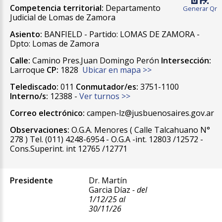
Competencia territorial:
Departamento
Generar Qr
Judicial de Lomas de Zamora
Asiento:
BANFIELD - Partido: LOMAS DE ZAMORA -
Dpto: Lomas de Zamora
Calle:
Camino Pres.Juan Domingo Perón
Intersección:
Larroque
CP:
1828
Ubicar en mapa >>
Telediscado:
011
Conmutador/es:
3751-1100
Interno/s:
12388 -
Ver turnos >>
Correo electrónico:
campen-lz@jusbuenosaires.gov.ar
Observaciones:
O.G.A. Menores ( Calle Talcahuano N°
278 ) Tel. (011) 4248-6954 - O.G.A -int. 12803 /12572 -
Cons.Superint. int 12765 /12771
Presidente
Dr. Martín
Garcia Díaz
- del
1/12/25 al
30/11/26