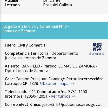
Auxiliar
Dr. Dante
Letrado
Ezequiel Gallota
Juzgado en lo Civil y Comercial Nº 3 -
Lomas de Zamora
Fuero:
Civil y Comercial
Competencia territorial:
Departamento
Generar Qr
Judicial de Lomas de Zamora
Asiento:
BANFIELD - Partido: LOMAS DE ZAMORA -
Dpto: Lomas de Zamora
Calle:
Camino Pres.Juan Domingo Perón
Intersección:
Larroque
CP:
1828
Ubicar en mapa >>
Telediscado:
011
Conmutador/es:
3751-1100
Interno/s:
12050-12051 -
Ver turnos >>
Correo electrónico:
juzciv3-lz@jusbuenosaires.gov.ar