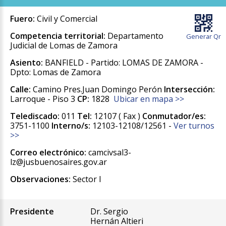
Fuero:
Civil y Comercial
Competencia territorial:
Departamento
Generar Qr
Judicial de Lomas de Zamora
Asiento:
BANFIELD - Partido: LOMAS DE ZAMORA -
Dpto: Lomas de Zamora
Calle:
Camino Pres.Juan Domingo Perón
Intersección:
Larroque - Piso 3
CP:
1828
Ubicar en mapa >>
Telediscado:
011
Tel:
12107 ( Fax )
Conmutador/es:
3751-1100
Interno/s:
12103-12108/12561 -
Ver turnos
>>
Correo electrónico:
camcivsal3-
lz@jusbuenosaires.gov.ar
Observaciones:
Sector I
Presidente
Dr. Sergio
Hernán Altieri