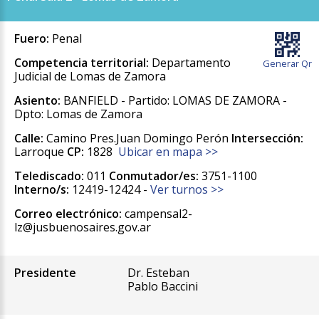
Fuero:
Penal
Competencia territorial:
Departamento
Generar Qr
Judicial de Lomas de Zamora
Asiento:
BANFIELD - Partido: LOMAS DE ZAMORA -
Dpto: Lomas de Zamora
Calle:
Camino Pres.Juan Domingo Perón
Intersección:
Larroque
CP:
1828
Ubicar en mapa >>
Telediscado:
011
Conmutador/es:
3751-1100
Interno/s:
12419-12424 -
Ver turnos >>
Correo electrónico:
campensal2-
lz@jusbuenosaires.gov.ar
Presidente
Dr. Esteban
Pablo Baccini