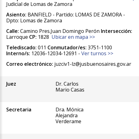
Judicial de Lomas de Zamora
Asiento:
BANFIELD - Partido: LOMAS DE ZAMORA -
Dpto: Lomas de Zamora
Calle:
Camino Pres.Juan Domingo Perón
Intersección:
Larroque
CP:
1828
Ubicar en mapa >>
Telediscado:
011
Conmutador/es:
3751-1100
Interno/s:
12036-12034-12691 -
Ver turnos >>
Correo electrónico:
juzciv1-lz@jusbuenosaires.gov.ar
Juez
Dr. Carlos
Mario Casas
Secretaria
Dra. Mónica
Alejandra
Verderame