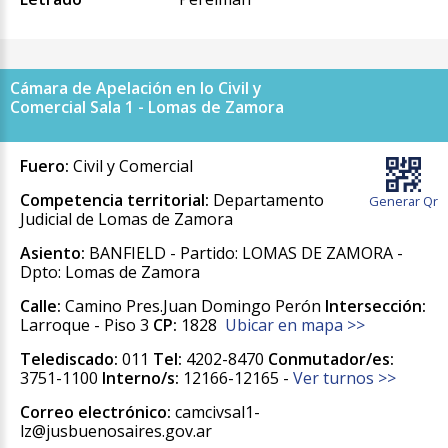
Cámara de Apelación en lo Civil y
Comercial Sala 1 - Lomas de Zamora
Fuero:
Civil y Comercial
Competencia territorial:
Departamento
Generar Qr
Judicial de Lomas de Zamora
Asiento:
BANFIELD - Partido: LOMAS DE ZAMORA -
Dpto: Lomas de Zamora
Calle:
Camino Pres.Juan Domingo Perón
Intersección:
Larroque - Piso 3
CP:
1828
Ubicar en mapa >>
Telediscado:
011
Tel:
4202-8470
Conmutador/es:
3751-1100
Interno/s:
12166-12165 -
Ver turnos >>
Correo electrónico:
camcivsal1-
lz@jusbuenosaires.gov.ar