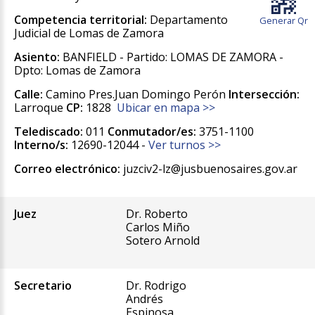
Competencia territorial:
Departamento
Generar Qr
Judicial de Lomas de Zamora
Asiento:
BANFIELD - Partido: LOMAS DE ZAMORA -
Dpto: Lomas de Zamora
Calle:
Camino Pres.Juan Domingo Perón
Intersección:
Larroque
CP:
1828
Ubicar en mapa >>
Telediscado:
011
Conmutador/es:
3751-1100
Interno/s:
12690-12044 -
Ver turnos >>
Correo electrónico:
juzciv2-lz@jusbuenosaires.gov.ar
Juez
Dr. Roberto
Carlos Miño
Sotero Arnold
Secretario
Dr. Rodrigo
Andrés
Espinosa