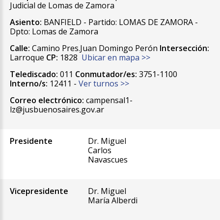
Judicial de Lomas de Zamora
Asiento:
BANFIELD - Partido: LOMAS DE ZAMORA -
Dpto: Lomas de Zamora
Calle:
Camino Pres.Juan Domingo Perón
Intersección:
Larroque
CP:
1828
Ubicar en mapa >>
Telediscado:
011
Conmutador/es:
3751-1100
Interno/s:
12411 -
Ver turnos >>
Correo electrónico:
campensal1-
lz@jusbuenosaires.gov.ar
Presidente
Dr. Miguel
Carlos
Navascues
Vicepresidente
Dr. Miguel
María Alberdi