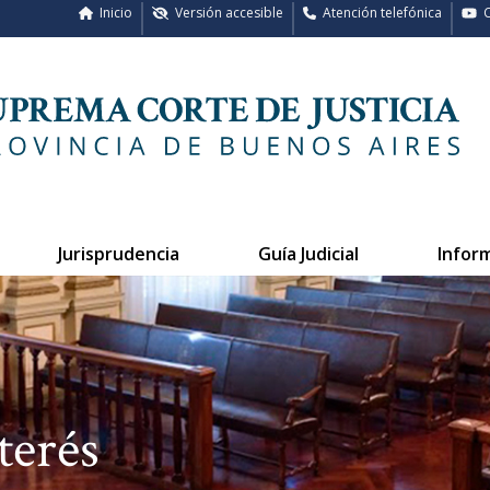
Inicio
Versión accesible
Atención telefónica
C
Jurisprudencia
Guía Judicial
Infor
terés