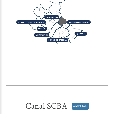
SAN MARTÍN
MORENO • GRAL. RODRÍGUEZ
AVELLANEDA • LANÚS
MORÓN
QUILMES
LA MATANZA
LOMAS DE ZAMORA
Canal SCBA
AMPLIAR