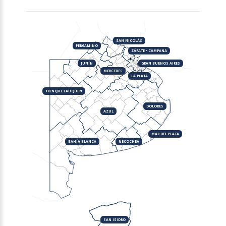
SAN NICOLÁS
PERGAMINO
ZÁRATE • CAMPANA
JUNÍN
GRAN BUENOS AIRES
MERCEDES
LA PLATA
TRENQUE LAUQUEN
DOLORES
AZUL
MAR DEL PLATA
BAHÍA BLANCA
NECOCHEA
SAN ISIDRO