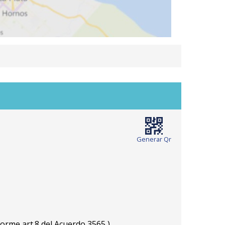
Generar Qr
orme art.8 del Acuerdo 3565 )