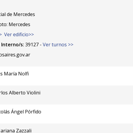
ial de Mercedes
pto: Mercedes
>
Ver edificio>>
0
Interno/s:
39127 -
Ver turnos >>
saires.gov.ar
is María Nolfi
rlos Alberto Violini
colás Ángel Pórfido
ariana Zazzali