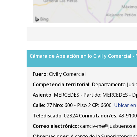
Cámara de Apelación en lo Civil y Comercial 
Fuero:
Civil y Comercial
Competencia territorial:
Departamento Judic
Asiento:
MERCEDES - Partido: MERCEDES - D
Calle:
27
Nro:
600 - Piso 2
CP:
6600
Ubicar en
Telediscado:
02324
Conmutador/es:
43-910
Correo electrónico:
camciv-me@jusbuenosair
Observaciones:
A cargo de la Superintendenc