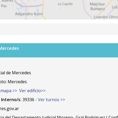
- Mercedes
ial de Mercedes
pto: Mercedes
 mapa >>
Ver edificio>>
0
Interno/s:
39336 -
Ver turnos >>
es.gov.ar
ia del Departamento Judicial Moreno- Gral Rodríguez ( Conf