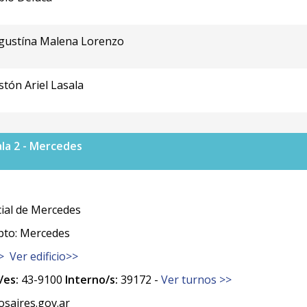
Agustína Malena Lorenzo
stón Ariel Lasala
ala 2 - Mercedes
ial de Mercedes
pto: Mercedes
>
Ver edificio>>
es:
43-9100
Interno/s:
39172 -
Ver turnos >>
saires.gov.ar