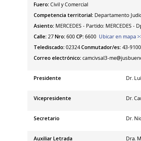
Fuero:
Civil y Comercial
Competencia territorial:
Departamento Judic
Asiento:
MERCEDES - Partido: MERCEDES - D
Calle:
27
Nro:
600
CP:
6600
Ubicar en mapa >
Telediscado:
02324
Conmutador/es:
43-910
Correo electrónico:
camcivsal3-me@jusbueno
Presidente
Dr. Lu
Vicepresidente
Dr. Ca
Secretario
Dr. Ni
Auxiliar Letrada
Dra. M