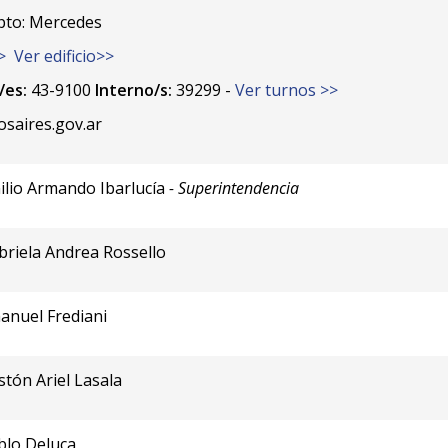
pto: Mercedes
>
Ver edificio>>
es:
43-9100
Interno/s:
39299 -
Ver turnos >>
saires.gov.ar
ilio Armando Ibarlucía
- Superintendencia
briela Andrea Rossello
anuel Frediani
stón Ariel Lasala
blo Deluca