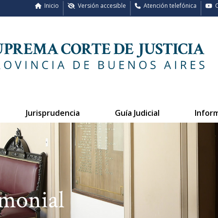
Inicio
Versión accesible
Atención telefónica
C
Jurisprudencia
Guía Judicial
Infor
emonial