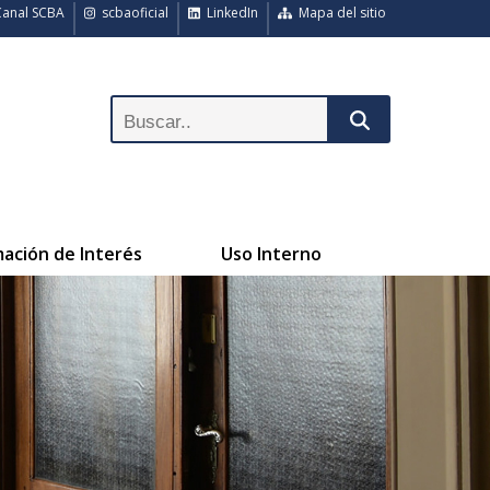
anal SCBA
scbaoficial
LinkedIn
Mapa del sitio
mación de Interés
Uso Interno