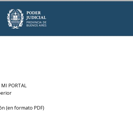
 a MI PORTAL
perior
ión (en formato PDF)