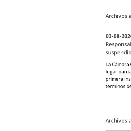
Archivos 
03-08-202
Responsab
suspendid
La Cámara Ci
lugar parci
primera ins
términos del
Archivos 