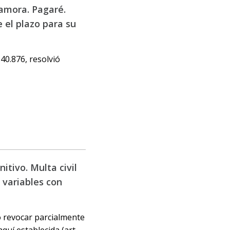
Zamora. Pagaré.
 el plazo para su
40.876, resolvió
tivo. Multa civil
 variables con
ó revocar parcialmente
aquí establecida (art.