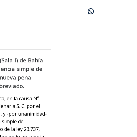
Sala I) de Bahía
nencia simple de
e nueva pena
abreviado.
ca, en la causa Nº
nar a S. C. por el
, y -por unanimidad-
a simple de
 de la ley 23.737,
, teniendo en cuenta