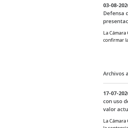
03-08-202
Defensa d
presentac
La Cámara C
confirmar l
Archivos 
17-07-202
con uso d
valor act
La Cámara C
la sentencia