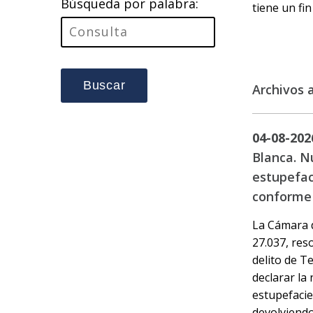
Búsqueda por palabra:
tiene un fi
Buscar
Archivos 
04-08-202
Blanca. N
estupefac
conforme a
La Cámara d
27.037, res
delito de T
declarar la
estupefacien
devolviendo