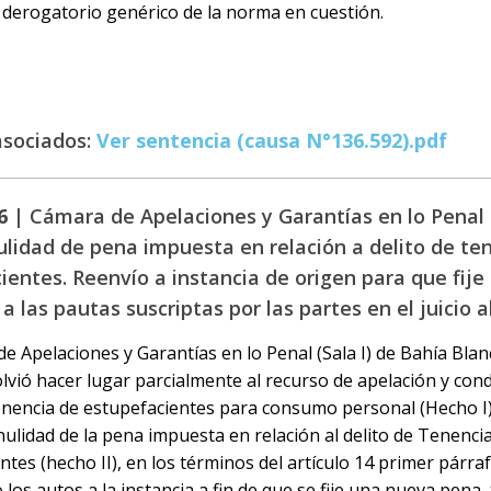
n derogatorio genérico de la norma en cuestión.
asociados:
Ver sentencia (causa N°136.592).pdf
6 |
Cámara de Apelaciones y Garantías en lo Penal (
ulidad de pena impuesta en relación a delito de te
ientes. Reenvío a instancia de origen para que fij
 las pautas suscriptas por las partes en el juicio 
e Apelaciones y Garantías en lo Penal (Sala I) de Bahía Blan
olvió hacer lugar parcialmente al recurso de apelación y conde
enencia de estupefacientes para consumo personal (Hecho I)
 nulidad de la pena impuesta en relación al delito de Tenenci
tes (hecho II), en los términos del artículo 14 primer párrafo
 los autos a la instancia a fin de que se fije una nueva pena