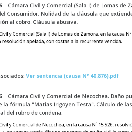
6 |
Cámara Civil y Comercial (Sala I) de Lomas de 
el Consumidor. Nulidad de la cláusula que extiende
ión al cobro. Cláusula abusiva.
ivil y Comercial (Sala I) de Lomas de Zamora, en la causa Nº 
a resolución apelada, con costas a la recurrente vencida.
asociados:
Ver sentencia (causa N° 40.876).pdf
6 |
Cámara Civil y Comercial de Necochea. Daño puni
e la fórmula "Matías Irigoyen Testa". Cálculo de las
ual del rubro de condena.
ivil y Comercial de Necochea, en la causa Nº 15.526, resolvi
 y, en consecuencia, fijar en concepto de multa civil la suma 