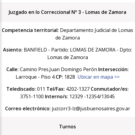
Juzgado en lo Correccional Nº 3 - Lomas de Zamora
Competencia territorial:
Departamento Judicial de Lomas
de Zamora
Asiento:
BANFIELD - Partido: LOMAS DE ZAMORA - Dpto:
Lomas de Zamora
Calle:
Camino Pres.Juan Domingo Perón
Intersección:
Larroque - Piso 4
CP:
1828
Ubicar en mapa >>
Telediscado:
011
Tel/Fax:
4202-1327
Conmutador/es:
3751-1100
Interno/s:
12329 -12354/13045
Correo electrónico:
juzcorr3-lz@jusbuenosaires.gov.ar
Turnos