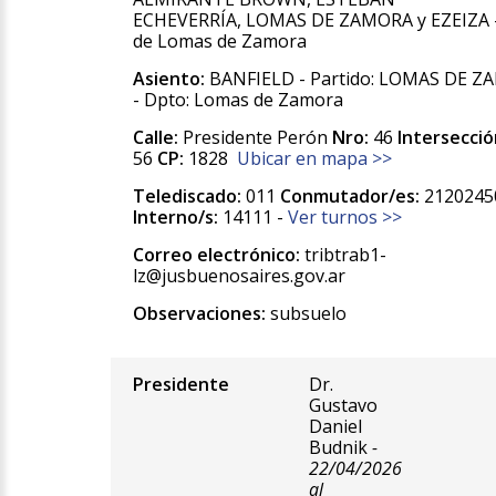
ECHEVERRÍA, LOMAS DE ZAMORA y EZEIZA -
de Lomas de Zamora
Asiento:
BANFIELD - Partido: LOMAS DE 
- Dpto: Lomas de Zamora
Calle:
Presidente Perón
Nro:
46
Intersecció
56
CP:
1828
Ubicar en mapa >>
Telediscado:
011
Conmutador/es:
2120245
Interno/s:
14111 -
Ver turnos >>
Correo electrónico:
tribtrab1-
lz@jusbuenosaires.gov.ar
Observaciones:
subsuelo
Presidente
Dr.
Gustavo
Daniel
Budnik
-
22/04/2026
al