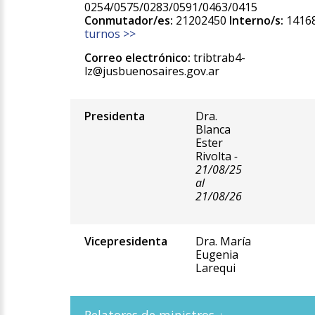
0254/0575/0283/0591/0463/0415
Conmutador/es:
21202450
Interno/s:
14168
turnos >>
Correo electrónico:
tribtrab4-
lz@jusbuenosaires.gov.ar
Presidenta
Dra.
Blanca
Ester
Rivolta
-
21/08/25
al
21/08/26
Vicepresidenta
Dra. María
Eugenia
Larequi