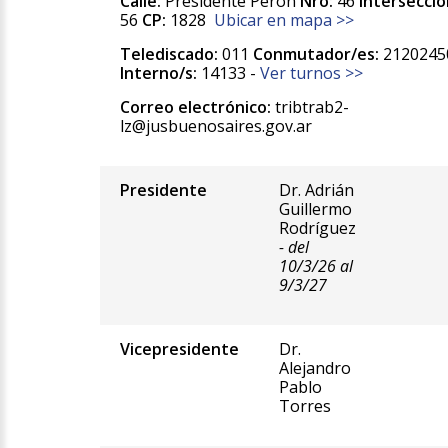
Calle:
Presidente Perón
Nro:
46
Intersecció
56
CP:
1828
Ubicar en mapa >>
Telediscado:
011
Conmutador/es:
2120245
Interno/s:
14133 -
Ver turnos >>
Correo electrónico:
tribtrab2-
lz@jusbuenosaires.gov.ar
Presidente
Dr. Adrián
Guillermo
Rodríguez
- del
10/3/26 al
9/3/27
Vicepresidente
Dr.
Alejandro
Pablo
Torres