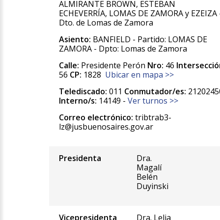
ALMIRANTE BROWN, ESTEBAN
ECHEVERRÍA, LOMAS DE ZAMORA y EZEIZA 
Dto. de Lomas de Zamora
Asiento:
BANFIELD - Partido: LOMAS DE
ZAMORA - Dpto: Lomas de Zamora
Calle:
Presidente Perón
Nro:
46
Intersecció
56
CP:
1828
Ubicar en mapa >>
Telediscado:
011
Conmutador/es:
2120245
Interno/s:
14149 -
Ver turnos >>
Correo electrónico:
tribtrab3-
lz@jusbuenosaires.gov.ar
Presidenta
Dra.
Magalí
Belén
Duyinski
Vicepresidenta
Dra. Lelia