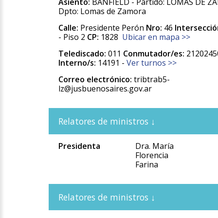
Asiento:
BANFIELD - Partido: LOMAS DE Z
Dpto: Lomas de Zamora
Calle:
Presidente Perón
Nro:
46
Intersecció
- Piso 2
CP:
1828
Ubicar en mapa >>
Telediscado:
011
Conmutador/es:
2120245
Interno/s:
14191 -
Ver turnos >>
Correo electrónico:
tribtrab5-
lz@jusbuenosaires.gov.ar
Presidenta
Dra. María
Florencia
Farina