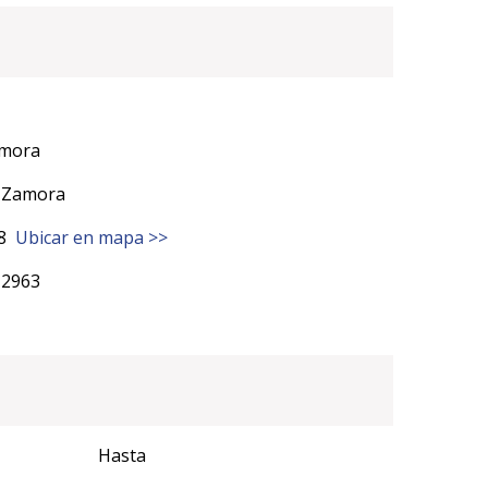
amora
 Zamora
28
Ubicar en mapa >>
12963
Hasta