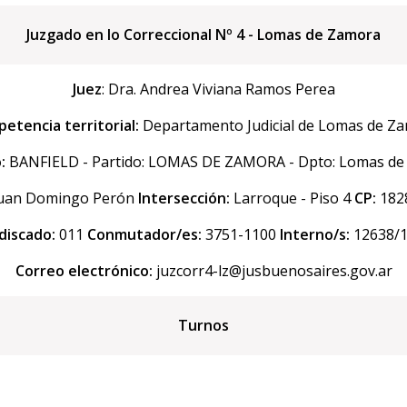
Juzgado en lo Correccional Nº 4 - Lomas de Zamora
Juez
: Dra. Andrea Viviana Ramos Perea
etencia territorial:
Departamento Judicial de Lomas de Z
:
BANFIELD - Partido: LOMAS DE ZAMORA - Dpto: Lomas de
Juan Domingo Perón
Intersección:
Larroque - Piso 4
CP:
18
discado:
011
Conmutador/es:
3751-1100
Interno/s:
12638/
Correo electrónico:
juzcorr4-lz@jusbuenosaires.gov.ar
Turnos