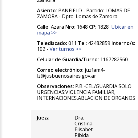
Zamora
Asiento:
BANFIELD - Partido: LOMAS DE
ZAMORA - Dpto: Lomas de Zamora
Calle:
Azara
Nro:
1648
CP:
1828
Ubicar en
mapa >>
Telediscado:
011
Tel:
42482859
Interno/s:
102 -
Ver turnos >>
Celular de Guardia/Turno:
1167282560
Correo electrónico:
juzfam4-
lz@jusbuenosaires.gov.ar
Observaciones:
P.B.-CEL/GUARDIA SOLO
URGENCIAS:VIOLENCIA FAMILIAR,
INTERNACIONES,ABLACION DE ORGANOS
Jueza
Dra.
Cristina
Elisabet
Píbida