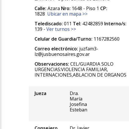
Calle:
Azara
Nro:
1648 - Piso 1
CP:
1828
Ubicar en mapa >>
Telediscado:
011
Tel:
42482859
Interno/s:
139 -
Ver turnos >>
Celular de Guardia/Turno:
1167282560
Correo electrónico:
juzfam3-
lz@jusbuenosaires.gov.ar
Observaciones:
CEL/GUARDIA SOLO
URGENCIAS:VIOLENCIA FAMILIAR,
INTERNACIONES,ABLACION DE ORGANOS
Jueza
Dra.
María
Josefina
Esteban
Consejero
Dr. Javier