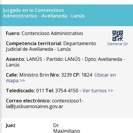
Juzgado en lo Contencioso
Administrativo - Avellaneda - Lanús
Fuero:
Contencioso Administrativo
Competencia territorial:
Departamento
Generar Qr
Judicial de Avellaneda - Lanús
Asiento:
LANÚS - Partido: LANÚS - Dpto: Avellaneda -
Lanús
Calle:
Ministro Brin
Nro:
3239
CP:
1824
Ubicar en
mapa >>
Telediscado:
011
Tel:
3754-4150 -
Ver turnos >>
Correo electrónico:
contencioso1-
la@jusbuenosaires.gov.ar
Juez
Dr.
Maximiliano