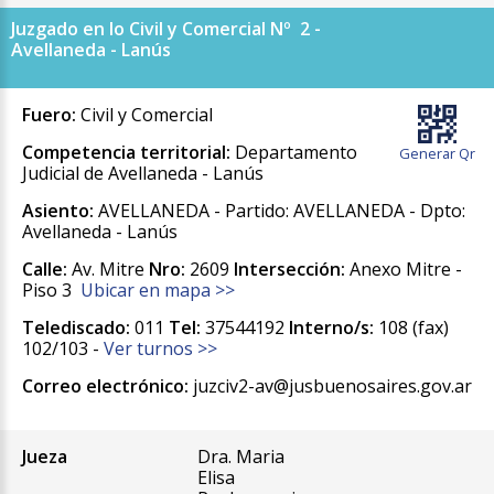
Juzgado en lo Civil y Comercial Nº 2 -
Avellaneda - Lanús
Fuero:
Civil y Comercial
Competencia territorial:
Departamento
Generar Qr
Judicial de Avellaneda - Lanús
Asiento:
AVELLANEDA - Partido: AVELLANEDA - Dpto:
Avellaneda - Lanús
Calle:
Av. Mitre
Nro:
2609
Intersección:
Anexo Mitre -
Piso 3
Ubicar en mapa >>
Telediscado:
011
Tel:
37544192
Interno/s:
108 (fax)
102/103 -
Ver turnos >>
Correo electrónico:
juzciv2-av@jusbuenosaires.gov.ar
Jueza
Dra. Maria
Elisa