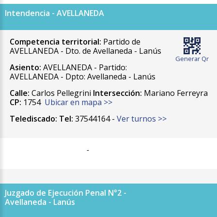
Intendencia - AVELLANEDA
Competencia territorial:
Partido de
AVELLANEDA - Dto. de Avellaneda - Lanús
Generar Qr
Asiento:
AVELLANEDA - Partido:
AVELLANEDA - Dpto: Avellaneda - Lanús
Calle:
Carlos Pellegrini
Intersección:
Mariano Ferreyra
CP:
1754
Ubicar en mapa >>
Telediscado:
Tel:
37544164 -
Ver turnos >>
-
Juzgado de Ejecución Penal N°2 -
Avellaneda - Lanús