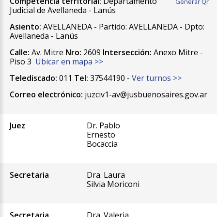
Competencia territorial:
Departamento
Generar Qr
Judicial de Avellaneda - Lanús
Asiento:
AVELLANEDA - Partido: AVELLANEDA - Dpto:
Avellaneda - Lanús
Calle:
Av. Mitre
Nro:
2609
Intersección:
Anexo Mitre -
Piso 3
Ubicar en mapa >>
Telediscado:
011
Tel:
37544190 -
Ver turnos >>
Correo electrónico:
juzciv1-av@jusbuenosaires.gov.ar
Juez
Dr. Pablo
Ernesto
Bocaccia
Secretaria
Dra. Laura
Silvia Moriconi
Secretaria
Dra. Valeria