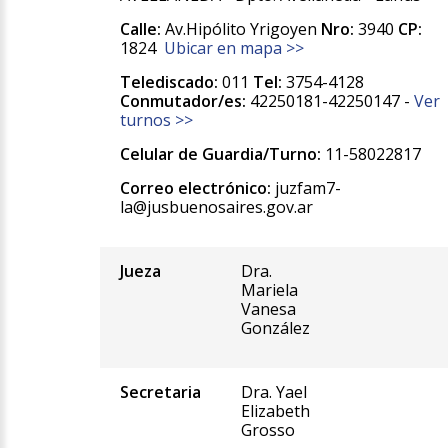
Calle:
Av.Hipólito Yrigoyen
Nro:
3940
CP:
1824
Ubicar en mapa >>
Telediscado:
011
Tel:
3754-4128
Conmutador/es:
42250181-42250147 -
Ver
turnos >>
Celular de Guardia/Turno:
11-58022817
Correo electrónico:
juzfam7-
la@jusbuenosaires.gov.ar
Jueza
Dra.
Mariela
Vanesa
González
Secretaria
Dra. Yael
Elizabeth
Grosso