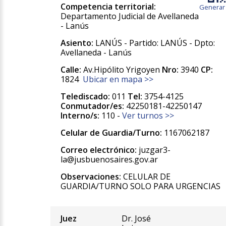
Competencia territorial:
Generar
Departamento Judicial de Avellaneda
- Lanús
Asiento:
LANÚS - Partido: LANÚS - Dpto:
Avellaneda - Lanús
Calle:
Av.Hipólito Yrigoyen
Nro:
3940
CP:
1824
Ubicar en mapa >>
Telediscado:
011
Tel:
3754-4125
Conmutador/es:
42250181-42250147
Interno/s:
110 -
Ver turnos >>
Celular de Guardia/Turno:
1167062187
Correo electrónico:
juzgar3-
la@jusbuenosaires.gov.ar
Observaciones:
CELULAR DE
GUARDIA/TURNO SOLO PARA URGENCIAS
Juez
Dr. José