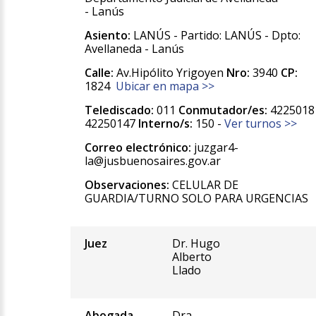
- Lanús
Asiento:
LANÚS - Partido: LANÚS - Dpto:
Avellaneda - Lanús
Calle:
Av.Hipólito Yrigoyen
Nro:
3940
CP:
1824
Ubicar en mapa >>
Telediscado:
011
Conmutador/es:
4225018
42250147
Interno/s:
150 -
Ver turnos >>
Correo electrónico:
juzgar4-
la@jusbuenosaires.gov.ar
Observaciones:
CELULAR DE
GUARDIA/TURNO SOLO PARA URGENCIAS
Juez
Dr. Hugo
Alberto
Llado
Abogada
Dra.