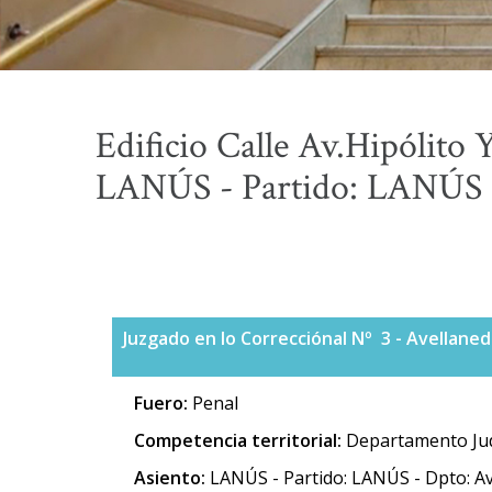
Edificio Calle Av.Hipólito
LANÚS - Partido: LANÚS -
Juzgado en lo Correcciónal Nº 3 - Avellaned
Fuero:
Penal
Competencia territorial:
Departamento Judi
Asiento:
LANÚS - Partido: LANÚS - Dpto: Av