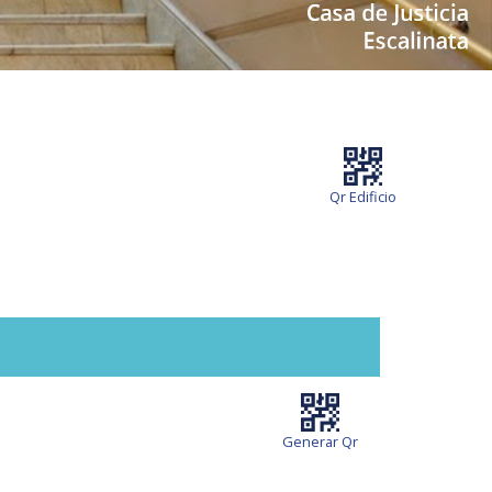
Qr Edificio
Generar Qr