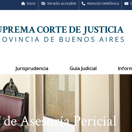
Inicio
Versión accesible
Atención telefónica
C
Jurisprudencia
Guía Judicial
Infor
de Asesoría Pericial