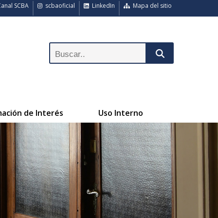
anal SCBA
scbaoficial
LinkedIn
Mapa del sitio
mación de Interés
Uso Interno