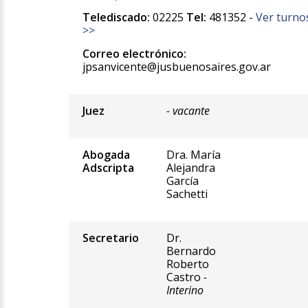
Telediscado:
02225
Tel:
481352 -
Ver turno
>>
Correo electrónico:
jpsanvicente@jusbuenosaires.gov.ar
Juez
- vacante
Abogada
Dra. María
Adscripta
Alejandra
García
Sachetti
Secretario
Dr.
Bernardo
Roberto
Castro
-
Interino