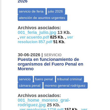
2026
Archivos asociados:
001_feria_julio.jpg
13 Kb.
,
ver acuerdo.pdf
825 Kb. ,
ver
resolucion 857.pdf
51 Kb.
30-06-2026 |
SERVICIO
Puesta en funcionamiento de
organismos del Fuero Penal en
Moreno
Archivos asociados:
001_home_moreno_gral-
rodriguez.jpg
25 Kb.
,
ver resolucion 1716.pdf
157 Kb. ,
ver