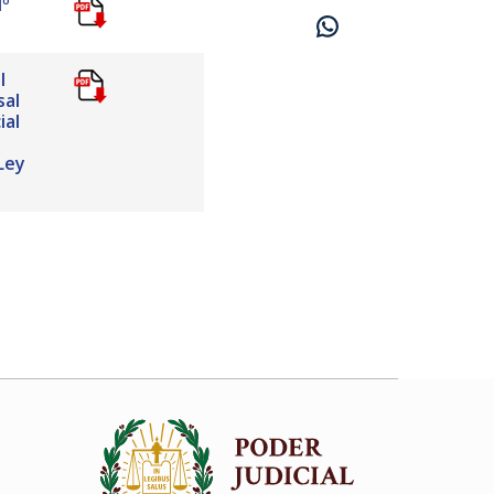
Nº
l
sal
ial
Ley