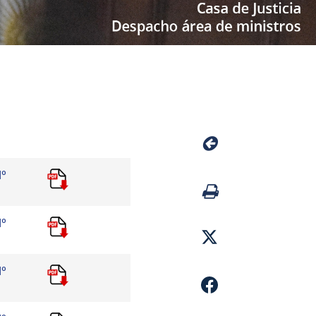
Nº
Nº
Nº