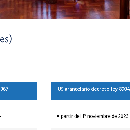
es)
.967
JUS arancelario decreto-ley 8904
-
A partir del 1º noviembre de 2023