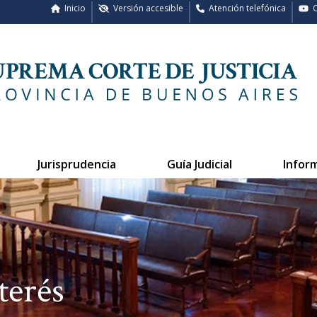
Inicio
Versión accesible
Atención telefónica
C
Jurisprudencia
Guía Judicial
Infor
terés