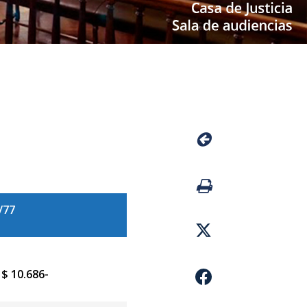
/77
:
$ 10.686-