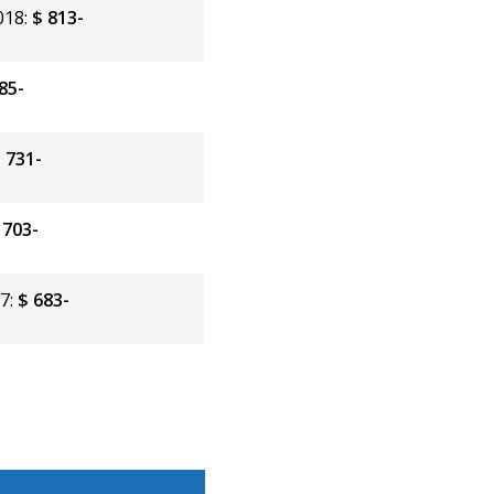
018:
$ 813-
85-
 731-
 703-
17:
$ 683-