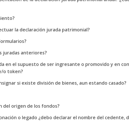
miento?
ectuar la declaración jurada patrimonial?
formularios?
s juradas anteriores?
da en el supuesto de ser ingresante o promovido y en co
 y/o token?
onsignar si existe división de bienes, aun estando casado?
n del origen de los fondos?
 donación o legado ¿debo declarar el nombre del cedente,