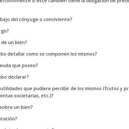
e/conviviente si éste también tiene la obligación de pres
abajo del cónyuge o conviviente?
rgo?
 de un bien?
debo detallar como se componen los mismos?
 deuda que poseo?
debo declarar?
s utilidades que pudiere percibir de los mismos (frutos y 
rentas societarias, etc.)?
 sobre un bien?
ntación?