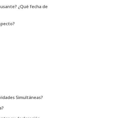
causante? ¿Qué fecha de
especto?
ividades Simultáneas?
a?