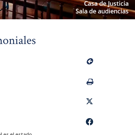
moniales
l es el estado