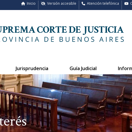
Inicio
Versión accesible
Atención telefónica
C
Jurisprudencia
Guía Judicial
Infor
terés