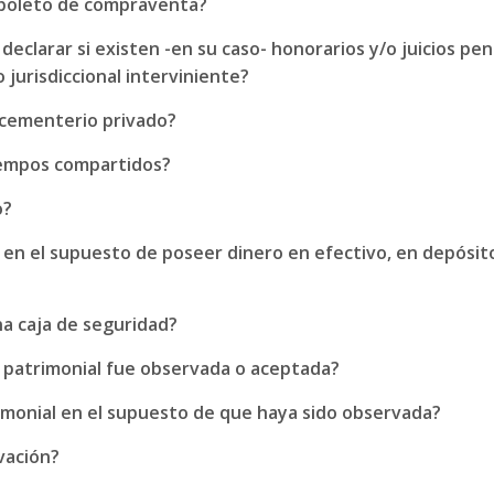
n boleto de compraventa?
o declarar si existen -en su caso- honorarios y/o juicios p
o jurisdiccional interviniente?
 cementerio privado?
tiempos compartidos?
o?
ia en el supuesto de poseer dinero en efectivo, en depósit
na caja de seguridad?
a patrimonial fue observada o aceptada?
imonial en el supuesto de que haya sido observada?
vación?