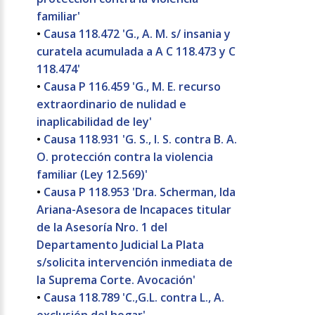
familiar'
•
Causa 118.472 'G., A. M. s/ insania y
curatela acumulada a A C 118.473 y C
118.474'
•
Causa P 116.459 'G., M. E. recurso
extraordinario de nulidad e
inaplicabilidad de ley'
•
Causa 118.931 'G. S., I. S. contra B. A.
O. protección contra la violencia
familiar (Ley 12.569)'
•
Causa P 118.953 'Dra. Scherman, Ida
Ariana-Asesora de Incapaces titular
de la Asesoría Nro. 1 del
Departamento Judicial La Plata
s/solicita intervención inmediata de
la Suprema Corte. Avocación'
•
Causa 118.789 'C.,G.L. contra L., A.