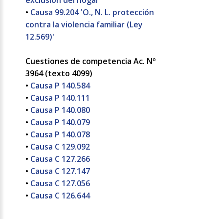
exclusión del hogar'
•
Causa 99.204 'O., N. L. protección
contra la violencia familiar (Ley
12.569)'
Cuestiones de competencia Ac. Nº
3964 (texto 4099)
•
Causa P 140.584
•
Causa P 140.111
•
Causa P 140.080
•
Causa P 140.079
•
Causa P 140.078
•
Causa C 129.092
•
Causa C 127.266
•
Causa C 127.147
•
Causa C 127.056
•
Causa C 126.644