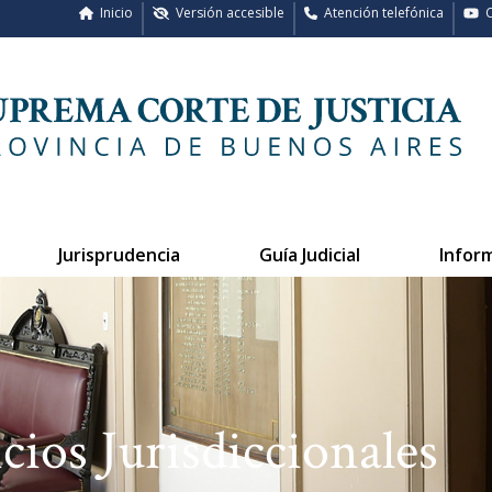
Inicio
Versión accesible
Atención telefónica
C
Jurisprudencia
Guía Judicial
Infor
cios Jurisdiccionales