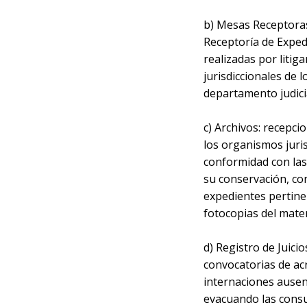
b) Mesas Receptoras
Receptoría de Exped
realizadas por litig
jurisdiccionales de 
departamento judicia
c) Archivos: recepci
los organismos juri
conformidad con las 
su conservación, con
expedientes pertinen
fotocopias del mater
d) Registro de Juicio
convocatorias de acr
internaciones ausenc
evacuando las consu