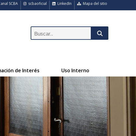
anal SCBA
scbaoficial
LinkedIn
Mapa del sitio
mación de Interés
Uso Interno