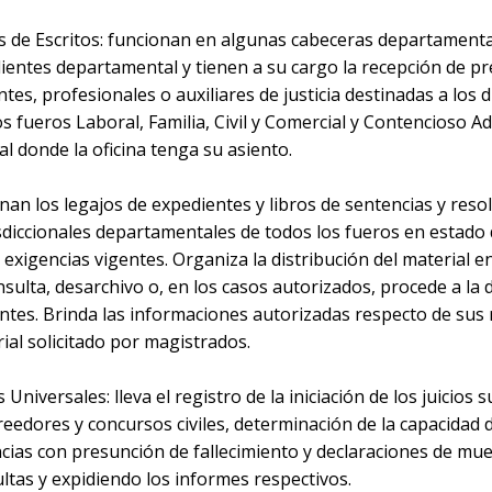
 de Escritos: funcionan en algunas cabeceras departamenta
ientes departamental y tienen a su cargo la recepción de p
antes, profesionales o auxiliares de justicia destinadas a los
los fueros Laboral, Familia, Civil y Comercial y Contencioso A
l donde la oficina tenga su asiento.
onan los legajos de expedientes y libros de sentencias y res
sdiccionales departamentales de todos los fueros en estado 
exigencias vigentes. Organiza la distribución del material 
sulta, desarchivo o, en los casos autorizados, procede a la 
tes. Brinda las informaciones autorizadas respecto de sus r
ial solicitado por magistrados.
s Universales: lleva el registro de la iniciación de los juicios
eedores y concursos civiles, determinación de la capacidad 
ias con presunción de fallecimiento y declaraciones de muert
ltas y expidiendo los informes respectivos.