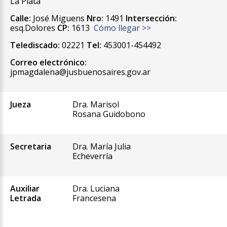
La Plata
Calle:
José Miguens
Nro:
1491
Intersección:
esq.Dolores
CP:
1613
Cómo llegar >>
Telediscado:
02221
Tel:
453001-454492
Correo electrónico:
jpmagdalena@jusbuenosaires.gov.ar
Jueza
Dra. Marisol
Rosana Guidobono
Secretaria
Dra. María Julia
Echeverría
Auxiliar
Dra. Luciana
Letrada
Francesena