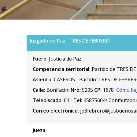
Juzgado de Paz - TRES DE FEBRERO
Fuero:
Justicia de Paz
Competencia territorial:
Partido de TRES DE
Asiento:
CASEROS - Partido: TRES DE FEBRERO
Calle:
Bonifacini
Nro:
5205
CP:
1678
Cómo lle
Telediscado:
011
Tel:
45875604/ Conmutador 37
Correo electrónico:
jp3febrero@jusbuenosai
Jueza