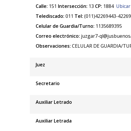
Calle:
151
Intersección:
13
CP:
1884
Ubicar
Telediscado:
011
Tel:
(011)42269443-42269
Celular de Guardia/Turno:
1135689395
Correo electrónico:
juzgar7-ql@jusbuenosa
Observaciones:
CELULAR DE GUARDIA/TU
Juez
Secretario
Auxiliar Letrado
Auxiliar Letrada