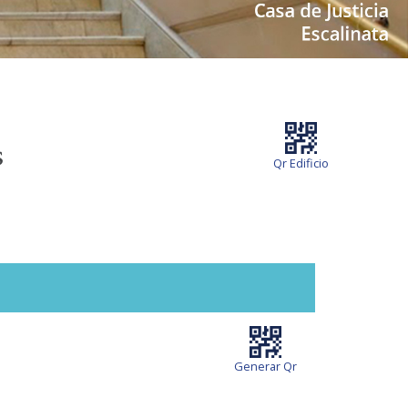
s
Qr Edificio
Generar Qr