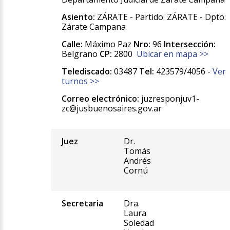
Asiento:
ZÁRATE - Partido: ZÁRATE - Dpto:
Zárate Campana
Calle:
Máximo Paz
Nro:
96
Intersección:
Belgrano
CP:
2800
Ubicar en mapa >>
Telediscado:
03487
Tel:
423579/4056 -
Ver
turnos >>
Correo electrónico:
juzresponjuv1-
zc@jusbuenosaires.gov.ar
Juez
Dr.
Tomás
Andrés
Cornú
Secretaria
Dra.
Laura
Soledad