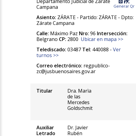
Departamento Judicial de Zárate
Generar Qr
Campana
Asiento:
ZÁRATE - Partido: ZÁRATE - Dpto:
Zárate Campana
Calle:
Máximo Paz
Nro:
96
Intersección:
Belgrano
CP:
2800
Ubicar en mapa >>
Telediscado:
03487
Tel:
440088 -
Ver
turnos >>
Correo electrónico:
regpublico-
zc@jusbuenosaires.gov.ar
Titular
Dra. Marìa
de las
Mercedes
Goldschmit
Auxiliar
Dr. Javier
Letrado
Rubén