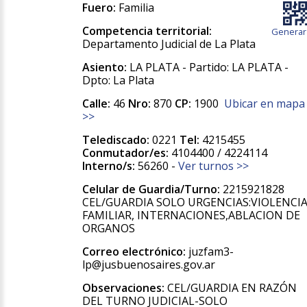
Fuero:
Familia
Competencia territorial:
Generar
Departamento Judicial de La Plata
Asiento:
LA PLATA - Partido: LA PLATA -
Dpto: La Plata
Calle:
46
Nro:
870
CP:
1900
Ubicar en mapa
>>
Telediscado:
0221
Tel:
4215455
Conmutador/es:
4104400 / 4224114
Interno/s:
56260 -
Ver turnos >>
Celular de Guardia/Turno:
2215921828
CEL/GUARDIA SOLO URGENCIAS:VIOLENCI
FAMILIAR, INTERNACIONES,ABLACION DE
ORGANOS
Correo electrónico:
juzfam3-
lp@jusbuenosaires.gov.ar
Observaciones:
CEL/GUARDIA EN RAZÓN
DEL TURNO JUDICIAL-SOLO