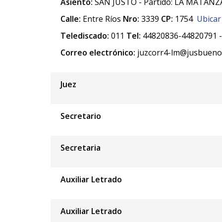
Asiento:
SAN JUSTO - Partido: LA MATANZA
Calle:
Entre Ríos
Nro:
3339
CP:
1754
Ubicar
Telediscado:
011
Tel:
44820836-44820791 
Correo electrónico:
juzcorr4-lm@jusbuenos
Juez
Secretario
Secretaria
Auxiliar Letrado
Auxiliar Letrado