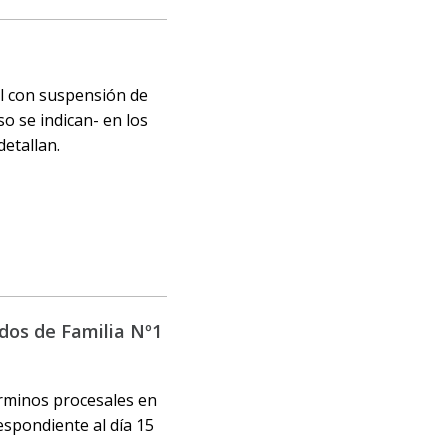
al con suspensión de
o se indican- en los
etallan.
dos de Familia Nº1
érminos procesales en
espondiente al día 15