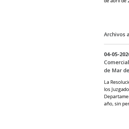
de abril de 
Archivos 
04-05-202
Comercial 
de Mar de
La Resoluci
los Juzgados
Departament
año, sin per