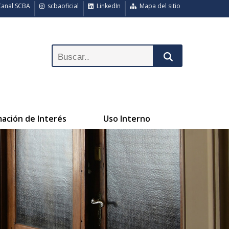
anal SCBA
scbaoficial
LinkedIn
Mapa del sitio
mación de Interés
Uso Interno