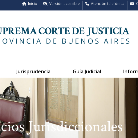
Inicio
Versión accesible
Atención telefónica
C
Jurisprudencia
Guía Judicial
Infor
cios Jurisdiccionales