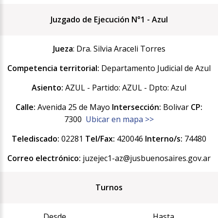
Juzgado de Ejecución N°1 - Azul
Jueza
: Dra. Silvia Araceli Torres
Competencia territorial:
Departamento Judicial de Azul
Asiento:
AZUL - Partido: AZUL - Dpto: Azul
Calle:
Avenida 25 de Mayo
Intersección:
Bolivar
CP:
7300
Ubicar en mapa >>
Telediscado:
02281
Tel/Fax:
420046
Interno/s:
74480
Correo electrónico:
juzejec1-az@jusbuenosaires.gov.ar
Turnos
Desde
Hasta