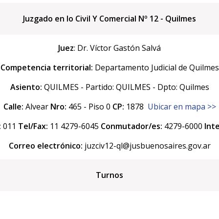
Juzgado en lo Civil Y Comercial Nº 12 - Quilmes
Juez
: Dr. Víctor Gastón Salvá
Competencia territorial:
Departamento Judicial de Quilmes
Asiento:
QUILMES - Partido: QUILMES - Dpto: Quilmes
Calle:
Alvear
Nro:
465 - Piso 0
CP:
1878
Ubicar en mapa >>
:
011
Tel/Fax:
11 4279-6045
Conmutador/es:
4279-6000
Int
Correo electrónico:
juzciv12-ql@jusbuenosaires.gov.ar
Turnos