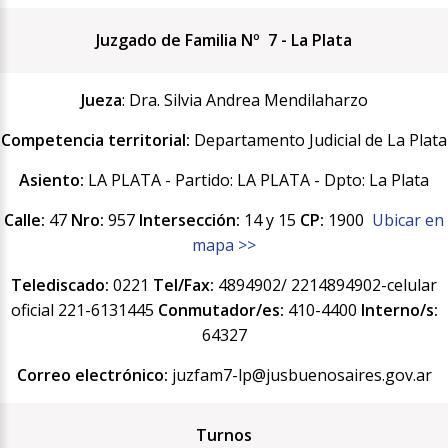
Juzgado de Familia Nº 7 - La Plata
Jueza
: Dra. Silvia Andrea Mendilaharzo
Competencia territorial:
Departamento Judicial de La Plata
Asiento:
LA PLATA - Partido: LA PLATA - Dpto: La Plata
Calle:
47
Nro:
957
Intersección:
14 y 15
CP:
1900
Ubicar en
mapa >>
Telediscado:
0221
Tel/Fax:
4894902/ 2214894902-celular
oficial 221-6131445
Conmutador/es:
410-4400
Interno/s:
64327
Correo electrónico:
juzfam7-lp@jusbuenosaires.gov.ar
Turnos