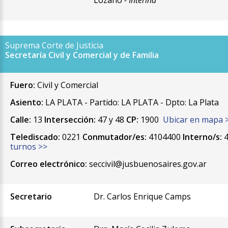
Lozano
- Interina
Suprema Corte de Justicia
Secretaría Civil y Comercial y de Familia
Fuero:
Civil y Comercial
Asiento:
LA PLATA - Partido: LA PLATA - Dpto: La Plata
Calle:
13
Intersección:
47 y 48
CP:
1900
Ubicar en mapa 
Telediscado:
0221
Conmutador/es:
4104400
Interno/s:
4
turnos >>
Correo electrónico:
seccivil@jusbuenosaires.gov.ar
Secretario
Dr. Carlos Enrique Camps