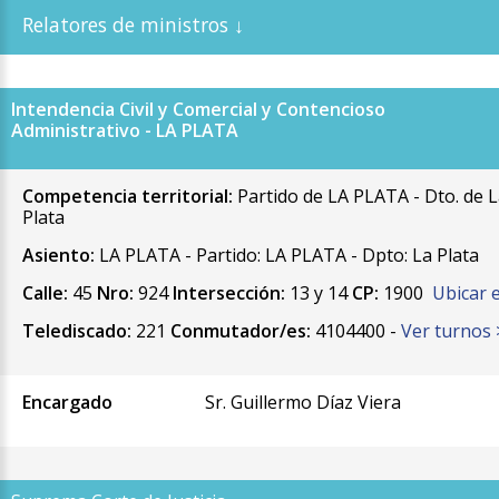
Intendencia Civil y Comercial y Contencioso
Administrativo - LA PLATA
Competencia territorial:
Partido de LA PLATA - Dto. de 
Plata
Asiento:
LA PLATA - Partido: LA PLATA - Dpto: La Plata
Calle:
45
Nro:
924
Intersección:
13 y 14
CP:
1900
Ubicar 
Telediscado:
221
Conmutador/es:
4104400 -
Ver turnos 
Encargado
Sr. Guillermo Díaz Viera