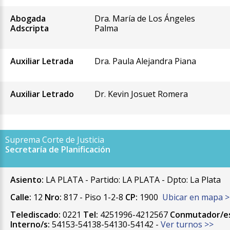
Abogada
Dra. María de Los Ángeles
Adscripta
Palma
Auxiliar Letrada
Dra. Paula Alejandra Piana
Auxiliar Letrado
Dr. Kevin Josuet Romera
Suprema Corte de Justicia
Secretaría de Planificación
Asiento:
LA PLATA - Partido: LA PLATA - Dpto: La Plata
Calle:
12
Nro:
817 - Piso 1-2-8
CP:
1900
Ubicar en mapa >
Telediscado:
0221
Tel:
4251996-4212567
Conmutador/es
Interno/s:
54153-54138-54130-54142 -
Ver turnos >>