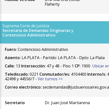
Flaherty
Suprema Corte de Justicia
Secretaría de Demandas Originarias y
Contencioso Administrativo
Fuero:
Contencioso Administrativo
Asiento:
LA PLATA - Partido: LA PLATA - Dpto: La Plata
Calle:
13
Intersección:
47 y 48 - Piso 1
CP:
1900
Ubicar e
Telediscado:
0221
Conmutador/es:
4104400
Interno/s:
4
42498 y 44556/7 -
Ver turnos >>
Correo electrónico:
secdemandas@jusbuenosaires.gov.a
Secretario
Dr. Juan José Martiarena