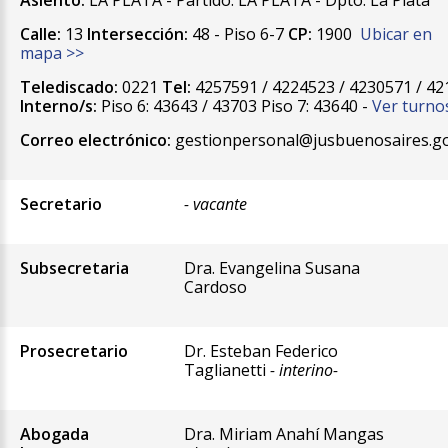
Asiento:
LA PLATA - Partido: LA PLATA - Dpto: La Plata
Calle:
13
Intersección:
48 - Piso 6-7
CP:
1900
Ubicar en
mapa >>
Telediscado:
0221
Tel:
4257591 / 4224523 / 4230571 / 4
Interno/s:
Piso 6: 43643 / 43703 Piso 7: 43640 -
Ver turno
Correo electrónico:
gestionpersonal@jusbuenosaires.go
Secretario
- vacante
Subsecretaria
Dra. Evangelina Susana
Cardoso
Prosecretario
Dr. Esteban Federico
Taglianetti
- interino-
Abogada
Dra. Miriam Anahí Mangas