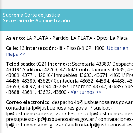
Suprema Corte de Justicia
Secretaría de Administración
Asiento:
LA PLATA - Partido: LA PLATA - Dpto: La Plata
Calle:
13
Intersección:
48 - Piso 8-9
CP:
1900
Ubicar en
mapa >>
Telediscado:
0221
Interno/s:
Secretaría 43389/ Despach
43419/ Auditoría 42263, 42264/ Contrataciones 43635, 43
43889, 43771, 42016/ Inmuebles 43633, 43671, 44691/ P
44486, 43389, 43629/ Contaduría 43632, 44534, 44438, 43
43693, 43692, 43694, 43739/ Tesorería 43747, 43689/ Sue
43688, 43691, 43622, 43600 -
Ver turnos >>
Correo electrónico:
despacho-lp@jusbuenosaires.gov.ar
contaduria-lp@jusbuenosaires.gov.ar / sueldos-
lp@jusbuenosaires.gov.ar / tesoreria-lp@jusbuenosaires.
presupuesto-lp@jusbuenosaires.gov.ar / contrataciones
lp@jusbuenosaires.gov.ar / auditoria-lp@jusbuenosaires