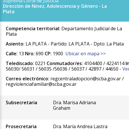
Suprema Corte de Justicia
Dirección de Ninez, Adolescencia y Género - La
Plata
Competencia territorial:
Departamento Judicial de La
Plata
Asiento:
LA PLATA - Partido: LA PLATA - Dpto: La Plata
Calle:
13
Nro:
690
CP:
1900
Ubicar en mapa >>
Telediscado:
0221
Conmutador/es:
4104400 / 4224114
I
56030/ 56031 / 56035 /56036 / 56037 / 42897 / 44650 -
Ve
Correo electrónico:
regcentraladopcion@scba.gov.ar /
regviolenciafamiliar@scba.gov.ar
Subsecretaria
Dra. Marisa Adriana
Graham
Prosecretaria
Dra. María Andrea Lastra