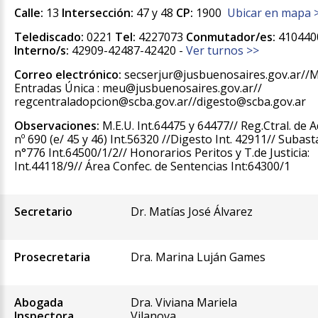
Calle:
13
Intersección:
47 y 48
CP:
1900
Ubicar en mapa 
Telediscado:
0221
Tel:
4227073
Conmutador/es:
410440
Interno/s:
42909-42487-42420 -
Ver turnos >>
Correo electrónico:
secserjur@jusbuenosaires.gov.ar//
Entradas Única : meu@jusbuenosaires.gov.ar//
regcentraladopcion@scba.gov.ar//digesto@scba.gov.ar
Observaciones:
M.E.U. Int.64475 y 64477// Reg.Ctral. de 
nº 690 (e/ 45 y 46) Int.56320 //Digesto Int. 42911// Subast
n°776 Int.64500/1/2// Honorarios Peritos y T.de Justicia:
Int.44118/9// Área Confec. de Sentencias Int:64300/1
Secretario
Dr. Matías José Álvarez
Prosecretaria
Dra. Marina Luján Games
Abogada
Dra. Viviana Mariela
Inspectora
Vilanova