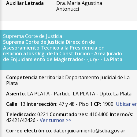
Auxiliar Letrada
Dra. Maria Agustina
Antonucci
Suprema Corte de Justicia
Suprema Corte de Justicia Dirección de
Asesoramiento Tecnico a la Presidencia en
relación a los Org. de la Constitucion - Area Jurado
de Enjuiciamiento de Magistrados- -Jury- - La Plata
Competencia territorial:
Departamento Judicial de La
Plata
Asiento:
LA PLATA - Partido: LA PLATA - Dpto: La Plata
Calle:
13
Intersección:
47 y 48 - Piso 1
CP:
1900
Ubicar e
Telediscado:
0221
Conmutador/es:
4104400
Interno/s:
42421/42426 -
Ver turnos >>
Correo electrónico:
dat.enjuiciamiento@scba.gov.ar