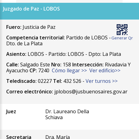
Juzgado de Paz - LOBOS
Fuero:
Justicia de Paz
Competencia territorial:
Partido de LOBOS -
Generar Qr
Dto. de La Plata
Asiento:
LOBOS - Partido: LOBOS - Dpto: La Plata
Calle:
Salgado Este
Nro:
158
Intersección:
Rivadavia Y
Ayacucho
CP:
7240
Cómo llegar >>
Ver edificio>>
Telediscado:
02227
Tel:
432 526 -
Ver turnos >>
Correo electrónico:
jplobos@jusbuenosaires.gov.ar
Juez
Dr. Laureano Della
Schiava
Secretaria
Dra. María